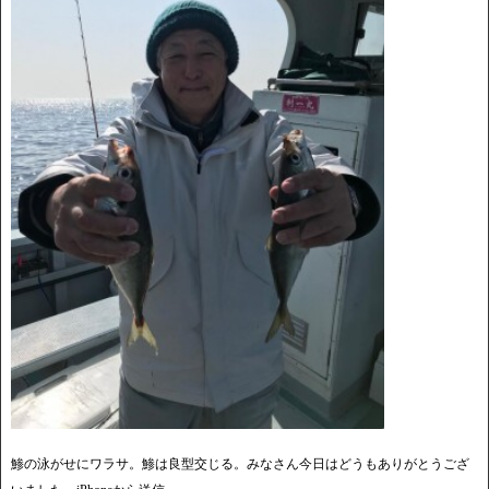
鯵の泳がせにワラサ。鯵は良型交じる。みなさん今日はどうもありがとうござ