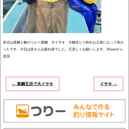
本日は真鯛と鯵のリレー真鯛 大イサキ 大鯵交じり釣れお土産になって良か
ったです。今日は皆さんお疲れ様でした。又宜しくお願いします。iPhoneから
送信
←
真鯛五目で大イサキ
イサキ
→