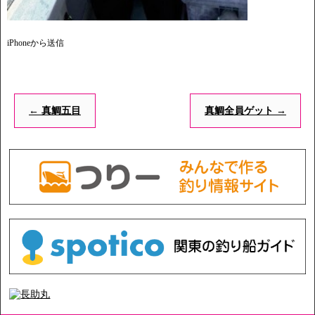
iPhoneから送信
←
真鯛五目
真鯛全員ゲット
→