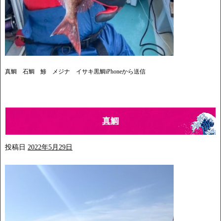
真鯛 石鯛 鯵 メジナ イサキ黒鯛iPhoneから送信
真鯛
投稿日
2022年5月29日