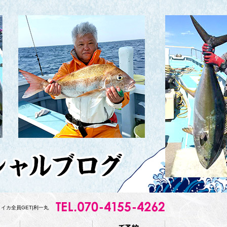
イカ全員GET|利一丸