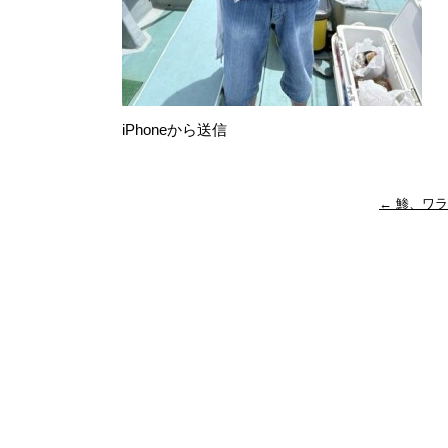
iPhoneから送信
←
鯵、ワラ