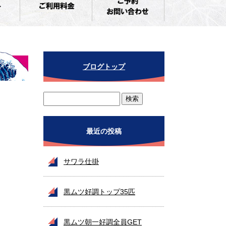
ブログトップ
最近の投稿
サワラ仕掛
黒ムツ好調トップ35匹
黒ムツ朝一好調全員GET