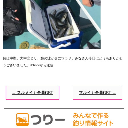
鯵は中型、大中交じリ、鯵の泳がせにワラサ。みなさん今日はどうもありがと
うございました。iPhoneから送信
←
スルメイカ全員GET
マルイカ全員GET
→