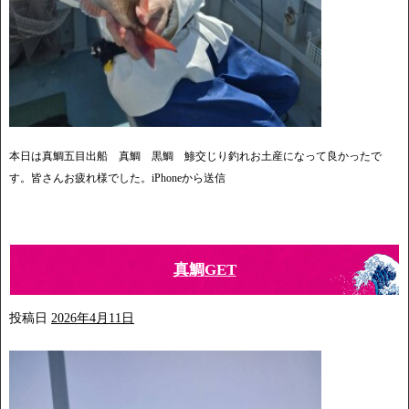
本日は真鯛五目出船 真鯛 黒鯛 鯵交じり釣れお土産になって良かったで
す。皆さんお疲れ様でした。iPhoneから送信
真鯛GET
投稿日
2026年4月11日